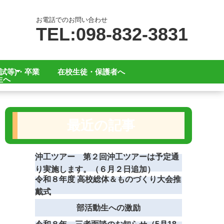
お電話でのお問い合わせ
TEL:098-832-3831
試等)・卒業
在校生徒・保護者へ
生へ
へ
へ
最近の記事
沖工ツアー 第２回沖工ツアーは予定通
り実施します。（６月２日追加）
令和８年度 高校総体＆ものづくり大会推
戴式
部活動生への激励