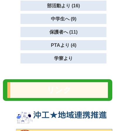
部活動より (16)
中学生へ (9)
保護者へ (11)
PTAより (4)
学寮より
リンク