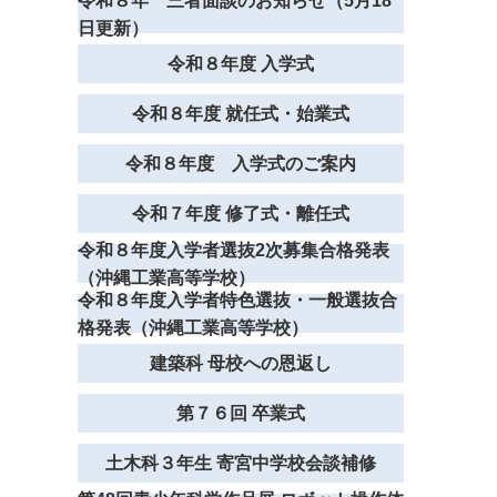
令和８年 三者面談のお知らせ（5月18
日更新）
令和８年度 入学式
令和８年度 就任式・始業式
令和８年度 入学式のご案内
令和７年度 修了式・離任式
令和８年度入学者選抜2次募集合格発表
（沖縄工業高等学校）
令和８年度入学者特色選抜・一般選抜合
格発表（沖縄工業高等学校）
建築科 母校への恩返し
第７６回 卒業式
土木科３年生 寄宮中学校会談補修