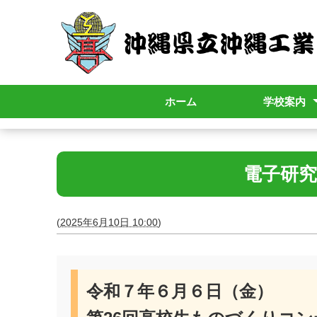
ホーム
学校案内
校長挨拶
学校パンフレ
校歌
学校要覧
学校内規
教育課程
シラバス
年間行事
School Policy
いじめ防止基
学校評価
学校評議員会
電子研究
(
2025年6月10日 10:00
)
令和７年６月６日（金）