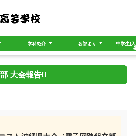
学科紹介
各部より
中学生(入
ット
本マニュアル
電子機械科
情報電子科
建築科
土木科
工業化学科
生活情報科
進路指導部
生徒支援部
生徒会
PTA
寮務(学寮）部
部活動
中学生
卒業生
部 大会報告!!