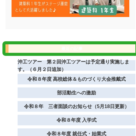
最近の記事
沖工ツアー 第２回沖工ツアーは予定通り実施しま
す。（６月２日追加）
令和８年度 高校総体＆ものづくり大会推戴式
部活動生への激励
令和８年 三者面談のお知らせ（5月18日更新）
令和８年度 入学式
令和８年度 就任式・始業式