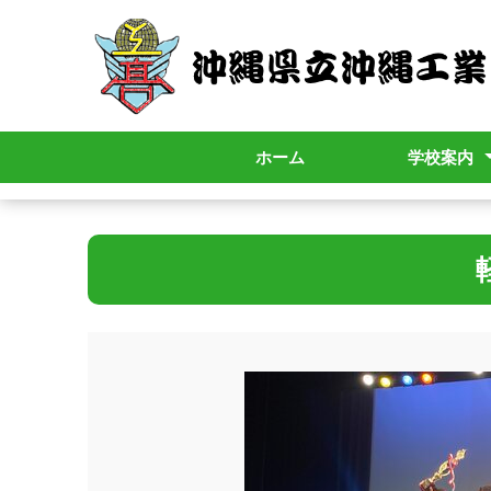
ホーム
学校案内
校長挨拶
学校パンフレ
校歌
学校要覧
学校内規
教育課程
シラバス
年間行事
School Policy
いじめ防止基
学校評価
学校評議員会