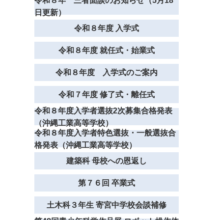
令和８年 三者面談のお知らせ（5月18
日更新）
令和８年度 入学式
令和８年度 就任式・始業式
令和８年度 入学式のご案内
令和７年度 修了式・離任式
令和８年度入学者選抜2次募集合格発表
（沖縄工業高等学校）
令和８年度入学者特色選抜・一般選抜合
格発表（沖縄工業高等学校）
建築科 母校への恩返し
第７６回 卒業式
土木科３年生 寄宮中学校会談補修