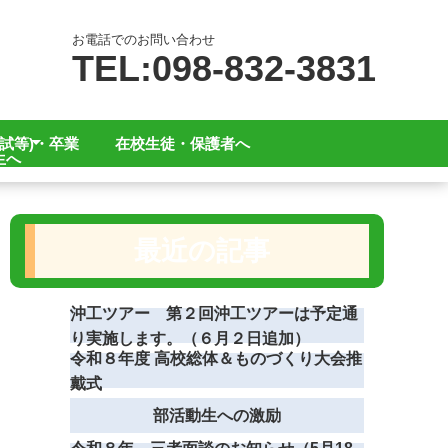
お電話でのお問い合わせ
TEL:098-832-3831
試等)・卒業
在校生徒・保護者へ
生へ
へ
へ
最近の記事
沖工ツアー 第２回沖工ツアーは予定通
り実施します。（６月２日追加）
令和８年度 高校総体＆ものづくり大会推
戴式
部活動生への激励