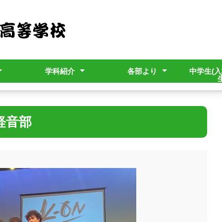
学科紹介
各部より
中学生(入
ット
本マニュアル
電子機械科
情報電子科
建築科
土木科
工業化学科
生活情報科
進路指導部
生徒支援部
生徒会
PTA
寮務(学寮）部
部活動
中学生
卒業生
軽音部