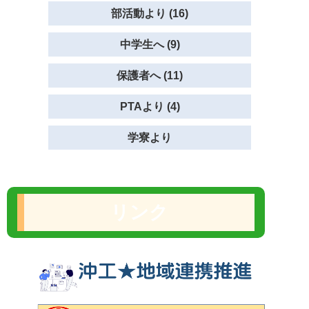
部活動より (16)
中学生へ (9)
保護者へ (11)
PTAより (4)
学寮より
リンク